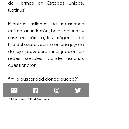
de Hermès en Estados Unidos. 
(Latinus)
Mientras millones de mexicanos 
enfrentan inflación, bajos salarios y 
crisis económica, las imágenes del 
hijo del expresidente en una joyería 
de lujo provocaron indignación en 
redes sociales, donde usuarios 
cuestionaron: 
“¿Y la austeridad dónde quedó?”
#JoséRamón
#AMLO
#4T
#Cartier
#México
#Polémica
Política