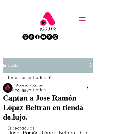
Entrada
Todas las entradas
Acceso Noticias
Todas las entradas
10 may
Captan a Jose Ramón
Política
López Beltran en tienda
Salud
de lujo.
Mundo
Espectáculos
José Ramón López Beltrán, hijo 