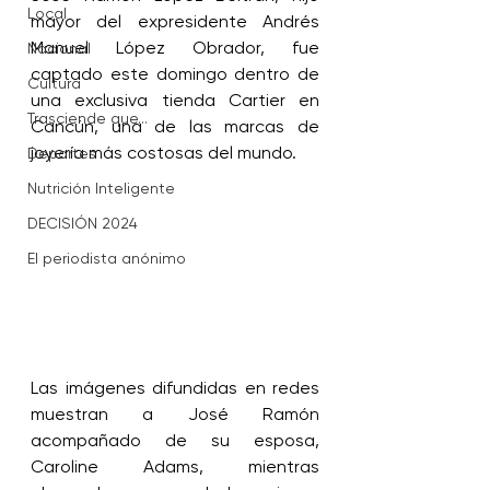
Local
mayor del expresidente Andrés 
Manuel López Obrador, fue 
Nacional
captado este domingo dentro de 
Cultura
una exclusiva tienda Cartier en 
Trasciende que...
Cancún, una de las marcas de 
joyería más costosas del mundo. 
Deportes
Nutrición Inteligente
DECISIÓN 2024
El periodista anónimo
Las imágenes difundidas en redes 
muestran a José Ramón 
acompañado de su esposa, 
Caroline Adams, mientras 