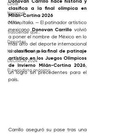
Donovan Carrillo hace historia y 
Local
clasifica a la final olímpica en 
Nacional
Milán-Cortina 2026
Milán, Italia.
 — El patinador artístico 
Cultura
mexicano 
Donovan Carrillo
 volvió 
Trasciende que...
a poner el nombre de México en lo 
Deportes
más alto del deporte internacional 
al 
clasificar a la final de patinaje 
Nutrición Inteligente
artístico en los Juegos Olímpicos 
DECISIÓN 2024
de Invierno Milán-Cortina 2026
, 
El periodista anónimo
un logro sin precedentes para el 
país.
Carrillo aseguró su pase tras una 