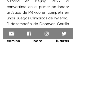
historia en Beijing 2022 al 
convertirse en el primer patinador 
artístico de México en competir en 
unos Juegos Olímpicos de Invierno.
El desempeño de Donovan Carrillo 
no solo consolida su trayectoria 
deportiva, sino que también 
abre 
camino para futuras 
generaciones
 de atletas 
mexicanos en disciplinas 
invernales.
mexico
donovan
donovancarrillo
olympics
milano
patinaje
Deportes
Ver todo
Entradas recientes