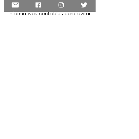
Se recomienda seguir fuentes 
informativas confiables para evitar 
la desinformación.
morena
amlo
salud
andres manuel lopez
Política
Nacional
Ver todo
Entradas recientes