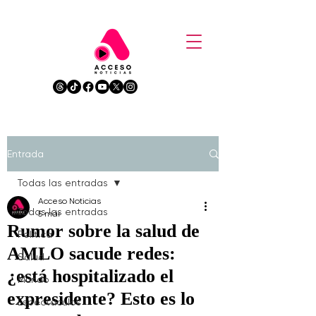
Entrada
Todas las entradas
Acceso Noticias
Todas las entradas
5 mar
Rumor sobre la salud de
Política
AMLO sacude redes:
Salud
¿está hospitalizado el
Mundo
expresidente? Esto es lo
Espectáculos