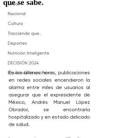
que se sabe.
Local
Nacional
Cultura
Trasciende que...
Deportes
Nutrición Inteligente
DECISIÓN 2024
En las últimas horas, publicaciones 
El periodista anónimo
en redes sociales encendieron la 
alarma entre miles de usuarios al 
asegurar que el expresidente de 
México, Andrés Manuel López 
Obrador, se encontraría 
hospitalizado y en estado delicado 
de salud.