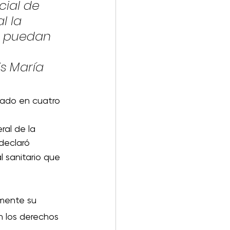
cial de 
l la 
o puedan 
 
s María 
zado en cuatro 
 
al de la 
declaró 
l sanitario que 
amente su 
n los derechos 