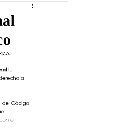
DECISIÓN 2024
nal
co
ico.
nal
 la 
 derecho a 
96 del Código 
ue 
con el 