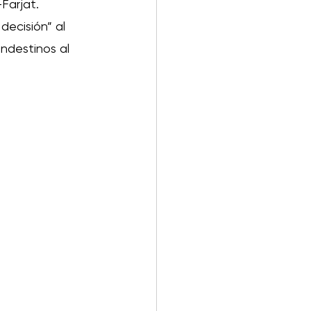
Farjat.
ecisión” al 
ndestinos al 